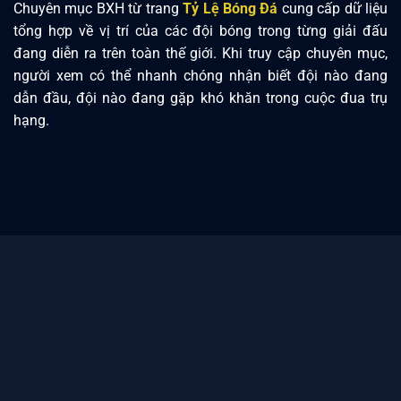
Chuyên mục BXH từ trang
Tỷ Lệ Bóng Đá
cung cấp dữ liệu
tổng hợp về vị trí của các đội bóng trong từng giải đấu
đang diễn ra trên toàn thế giới. Khi truy cập chuyên mục,
người xem có thể nhanh chóng nhận biết đội nào đang
dẫn đầu, đội nào đang gặp khó khăn trong cuộc đua trụ
hạng.